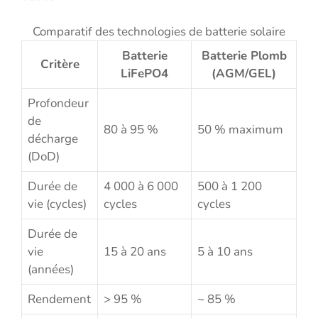
Comparatif des technologies de batterie solaire
Batterie
Batterie Plomb
Critère
LiFePO4
(AGM/GEL)
Profondeur
de
80 à 95 %
50 % maximum
décharge
(DoD)
Durée de
4 000 à 6 000
500 à 1 200
vie (cycles)
cycles
cycles
Durée de
vie
15 à 20 ans
5 à 10 ans
(années)
Rendement
> 95 %
~ 85 %