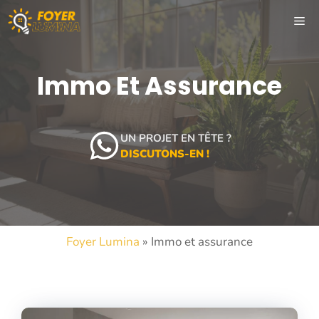
Aller
ME
au
contenu
Immo Et Assurance
UN PROJET EN TÊTE ?
DISCUTONS-EN !
Foyer Lumina
»
Immo et assurance