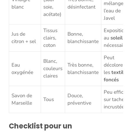
mélanger à
blanc
soie,
désinfectant
l’eau de
acétate)
Javel
Tissus
Exposition
Jus de
Bonne,
clairs,
au
soleil
citron + sel
blanchissante
coton
nécessaire
Peut
Blanc,
Eau
Très bonne,
décolorer
couleurs
oxygénée
blanchissante
les
textiles
claires
foncés
Peu efficace
Savon de
Douce,
Tous
sur taches
Marseille
préventive
incrustées
Checklist pour un