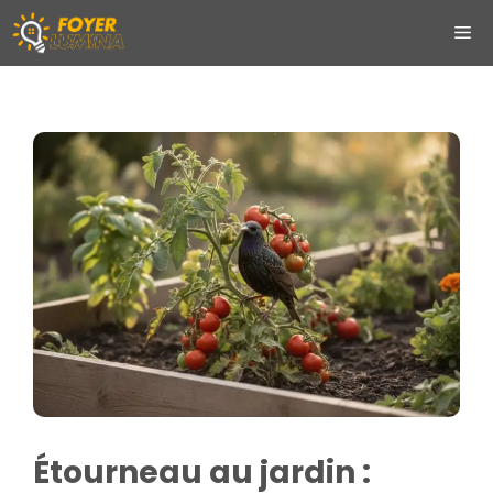
Aller
ME
au
contenu
Étourneau au jardin :