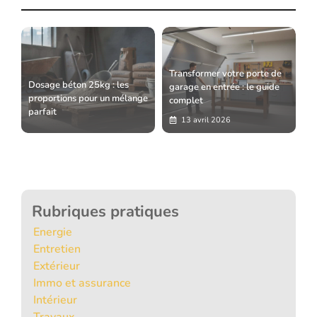
Transformer votre porte de
Dosage béton 25kg : les
garage en entrée : le guide
proportions pour un mélange
complet
parfait
13 avril 2026
Rubriques pratiques
Energie
Entretien
Extérieur
Immo et assurance
Intérieur
Travaux