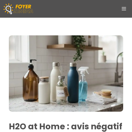
Aller
ME
au
contenu
H2O at Home : avis négatif