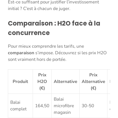
Est-ce suffisant pour justifier l’investissement
initial ? C’est à chacun de juger.
Comparaison : H2O face à la
concurrence
Pour mieux comprendre les tarifs, une
comparaison
s’impose. Découvrez si les prix H2O
sont vraiment hors de portée.
Prix
Prix
Produit
H2O
Alternative
Alternative
Effi
(€)
(€)
Balai
Balai
Moi
164,50
microfibre
30-50
complet
effi
magasin