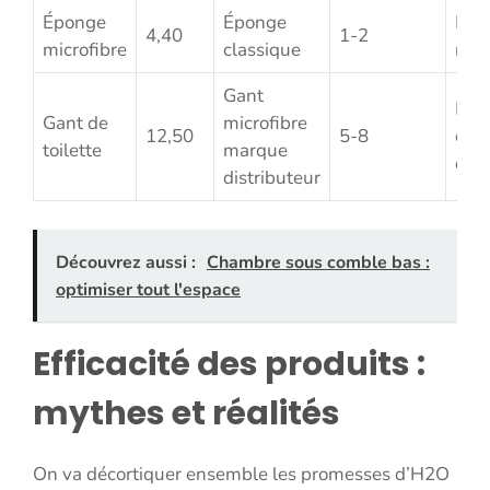
Éponge
Éponge
Moi
4,40
1-2
microfibre
classique
moi
Gant
Moi
Gant de
microfibre
12,50
5-8
duré
toilette
marque
cour
distributeur
Découvrez aussi :
Chambre sous comble bas :
optimiser tout l'espace
Efficacité des produits :
mythes et réalités
On va décortiquer ensemble les promesses d’H2O