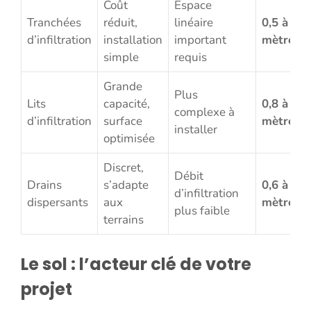
Coût
Espace
Tranchées
réduit,
linéaire
0,5 à 1,5
d’infiltration
installation
important
mètres
simple
requis
Grande
Plus
Lits
capacité,
0,8 à 2
complexe à
d’infiltration
surface
mètres
installer
optimisée
Discret,
Débit
Drains
s’adapte
0,6 à 1
d’infiltration
dispersants
aux
mètre
plus faible
terrains
Le sol : l’acteur clé de votre
projet