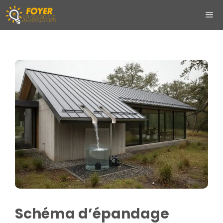
Aller
ME
au
contenu
Schéma d’épandage