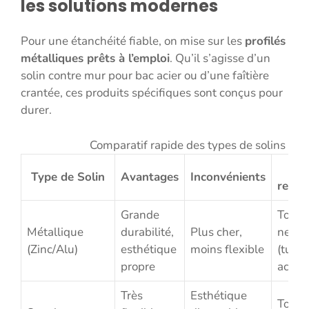
les solutions modernes
Pour une étanchéité fiable, on mise sur les
profilés
métalliques prêts à l’emploi
. Qu’il s’agisse d’un
solin contre mur pour bac acier ou d’une faîtière
crantée, ces produits spécifiques sont conçus pour
durer.
Comparatif rapide des types de solins
U
Type de Solin
Avantages
Inconvénients
reco
Grande
Toitur
Métallique
durabilité,
Plus cher,
neuve
(Zinc/Alu)
esthétique
moins flexible
(tuile
propre
acier)
Très
Esthétique
Toits 