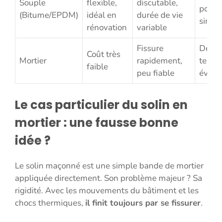
Souple
flexible,
discutable,
point
(Bitume/EPDM)
idéal en
durée de vie
singul
rénovation
variable
Fissure
Dépa
Coût très
Mortier
rapidement,
tempo
faible
peu fiable
éviter
Le cas particulier du solin en
mortier : une fausse bonne
idée ?
Le solin maçonné est une simple bande de mortier
appliquée directement. Son problème majeur ? Sa
rigidité. Avec les mouvements du bâtiment et les
chocs thermiques,
il finit toujours par se fissurer
.