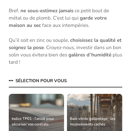
Bref,
ne sous-estimez jamais
ce petit bout de
métal ou de plomb. C’est lui qui
garde votre
maison au sec
face aux intempéries.
Qu’il soit en zinc ou souple,
choisissez la qualité et
soignez la pose
. Croyez-nous, investir dans un bon
solin vous évitera bien des
galères d’humidité
plus
tard !
SÉLECTION POUR VOUS
Indice TP01 : l’atout pour
Baie vitrée galandage : les
sécuriser vos contrats
inconvénients cachés