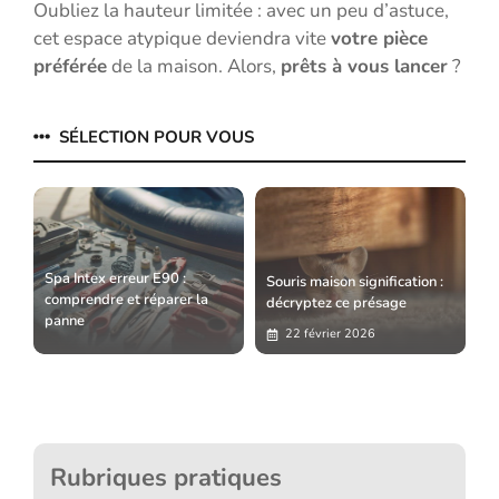
Oubliez la hauteur limitée : avec un peu d’astuce,
cet espace atypique deviendra vite
votre pièce
préférée
de la maison. Alors,
prêts à vous lancer
?
SÉLECTION POUR VOUS
Spa Intex erreur E90 :
Souris maison signification :
comprendre et réparer la
décryptez ce présage
panne
22 février 2026
Rubriques pratiques