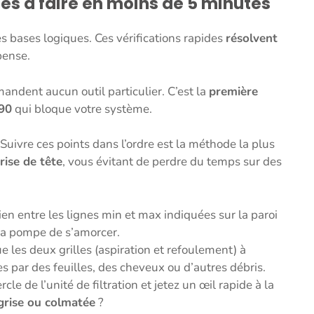
tes à faire en moins de 5 minutes
 bases logiques. Ces vérifications rapides
résolvent
pense.
andent aucun outil particulier. C’est la
première
E90
qui bloque votre système.
uivre ces points dans l’ordre est la méthode la plus
rise de tête
, vous évitant de perdre du temps sur des
 bien entre les lignes min et max indiquées sur la paroi
la pompe de s’amorcer.
 les deux grilles (aspiration et refoulement) à
es par des feuilles, des cheveux ou d’autres débris.
cle de l’unité de filtration et jetez un œil rapide à la
 grise ou colmatée
?