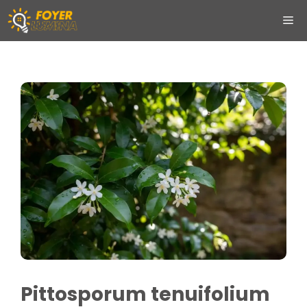
Aller
ME
au
contenu
Pittosporum tenuifolium