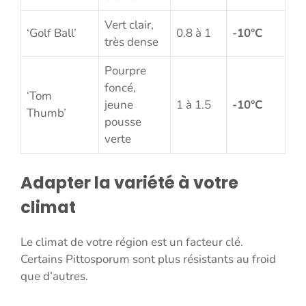
Vert clair,
‘Golf Ball’
0.8 à 1
-10°C
très dense
Pourpre
foncé,
‘Tom
jeune
1 à 1.5
-10°C
Thumb’
pousse
verte
Adapter la variété à votre
climat
Le climat de votre région est un facteur clé.
Certains Pittosporum sont plus résistants au froid
que d’autres.